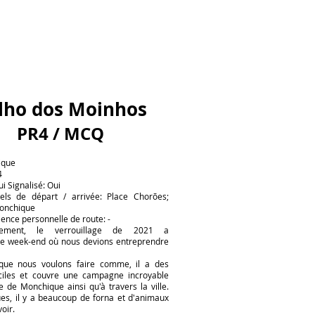
ilho dos Moinhos
PR4 / MCQ
ique
4
ui Signalisé: Oui
ciels de départ / arrivée: Place Chorões;
Monchique
ence personnelle de route: -
sement, le verrouillage de 2021 a
e week-end où nous devions entreprendre
 que nous voulons faire comme, il a des
ficiles et couvre une campagne incroyable
ne de Monchique ainsi qu'à travers la ville.
ues, il y a beaucoup de forna et d'animaux
oir.