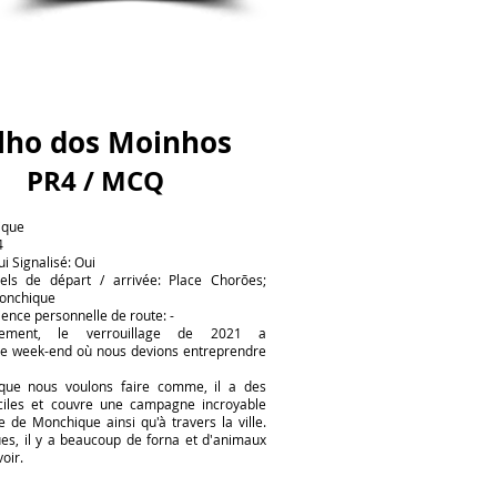
ilho dos Moinhos
PR4 / MCQ
ique
4
ui Signalisé: Oui
ciels de départ / arrivée: Place Chorões;
Monchique
ence personnelle de route: -
sement, le verrouillage de 2021 a
e week-end où nous devions entreprendre
 que nous voulons faire comme, il a des
ficiles et couvre une campagne incroyable
ne de Monchique ainsi qu'à travers la ville.
ues, il y a beaucoup de forna et d'animaux
oir.