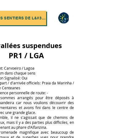
GUIDE DES SENTIERS DE L&#39;ALGARVE
vallées suspendues
PR1 / LGA
: Carvoeiro / Lagoa
 km dans chaque sens
on Signalisé: Oui
art / d'arrivée officiels: Praia da Marinha /
le Centeanes
ence personnelle de route: -
sommes arrangés pour être déposés à
bandeira car nous voulions découvrir des
émentaires et avons fini dans le centre de
vec une grande glace.
mble, il ne s'agissait que de chemins de
ux, mais il y a des parties plus difficiles, en
menant au phare d'Alfanzina.
promenade magnifique avec beaucoup de
nimaux et de superbes vues pour prendre