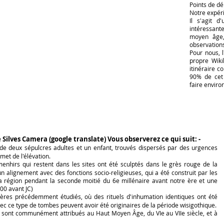
Points de dép
Notre expéri
Il s'agit d
intéressant
moyen âge,
observation
Pour nous, l
propre Wiki
itinéraire 
90% de cet 
faire envir
de Silves Camera (google translate) Vous observerez ce qui suit: -
 deux sépulcres adultes et un enfant, trouvés dispersés par des urgences
et de l'élévation.
nhirs qui restent dans les sites ont été sculptés dans le grès rouge de la
un alignement avec des fonctions socio-religieuses, qui a été construit par les
 région pendant la seconde moitié du 6e millénaire avant notre ère et une
500 avant JC)
ères précédemment étudiés, où des rituels d'inhumation identiques ont été
c ce type de tombes peuvent avoir été originaires de la période wisigothique.
ont communément attribués au Haut Moyen Âge, du VIe au VIIe siècle, et à