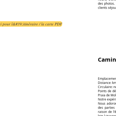
des photos.
clients séjou
ci pour l&#39;itinéraire / la carte PDF
Camin
Emplacement
Distance: k
Circulaire: n
Points de dép
Praia de Mo
Notre expéri
Nous adoron
des parties
raison de l'
loin à trave