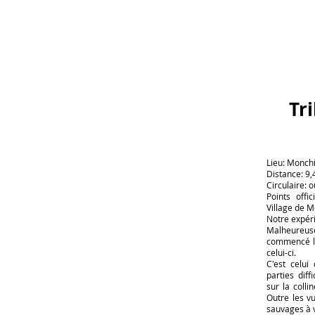
Tr
Lieu: Monch
Distance: 9,
Circulaire: o
Points offi
Village de 
Notre expéri
Malheureu
commencé l
celui-ci.
C'est celui
parties dif
sur la colli
Outre les v
sauvages à v