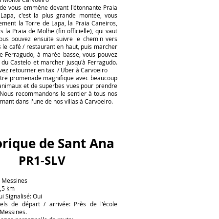
e vous emmène devant l'étonnante Praia
Lapa, c'est la plus grande montée, vous
ement la Torre de Lapa, la Praia Caneiros,
s la Praia de Molhe (fin officielle), qui vaut
Vous pouvez ensuite suivre le chemin vers
s le café / restaurant en haut, puis marcher
e Ferragudo, à marée basse, vous pouvez
r du Castelo et marcher jusqu'à Ferragudo.
uvez retourner en taxi / Uber à Carvoeiro
utre promenade magnifique avec beaucoup
d'animaux et de superbes vues pour prendre
 Nous recommandons le sentier à tous nos
rnant dans l'une de nos villas à Carvoeiro.
orique de Sant Ana
PR1-SLV
: Messines
2,5 km
ui Signalisé: Oui
ciels de départ / arrivée: Près de l'école
 Messines.