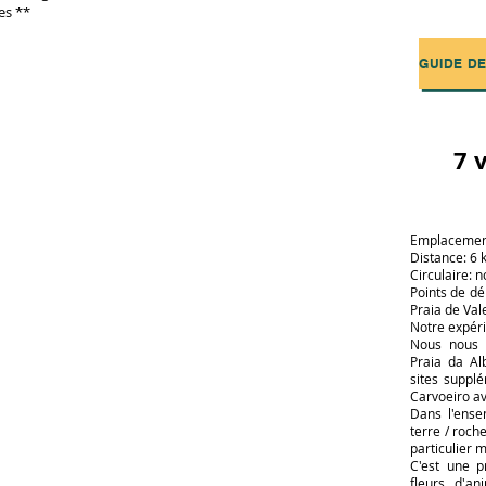
es **
7 
Emplacement
Distance: 6
Circulaire: n
Points de dép
Praia de Va
Notre expéri
Nous nous 
Praia da Al
sites suppl
Carvoeiro a
Dans l'ense
terre / roche
particulier 
C'est une 
fleurs, d'a