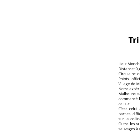
Tr
Lieu: Monch
Distance: 9,
Circulaire: o
Points offi
Village de 
Notre expéri
Malheureu
commencé l
celui-ci.
C'est celui
parties dif
sur la colli
Outre les v
sauvages à v