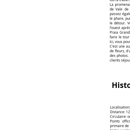
La promenad
de Vale de 
passez égal
le phare, pui
le détour. 
l'ouest aprè
Praia Grand
faire le tou
Ici, vous po
C'est une a
de fleurs, 
des photos.
clients séjou
Hist
Localisation
Distance: 1
Circulaire: o
Points offi
primaire de