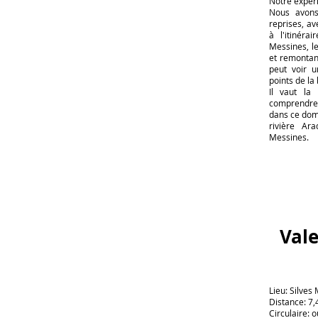
Notre expéri
Nous avons
reprises, av
à l'itinéra
Messines, le
et remontant
peut voir u
points de la 
Il vaut la
comprendre 
dans ce dom
rivière Ar
Messines.
Vale
Lieu: Silves
Distance: 7,
Circulaire: o