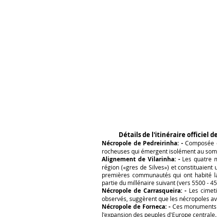
Détails de l'itinéraire officiel 
Nécropole de Pedreirinha: -
Composée de
rocheuses qui émergent isolément au somm
Alignement de Vilarinha: -
Les quatre me
région («gres de Silves») et constituaient 
premières communautés qui ont habité la
partie du millénaire suivant (vers 5500 - 4
Nécropole de Carrasqueira: -
Les cimeti
observés, suggèrent que les nécropoles ave
Nécropole de Forneca: -
Ces monuments s
l'expansion des peuples d'Europe centrale.