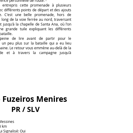
ence personnelle de route: -
 entrepris cette promenade à plusieurs
ec différents points de départ et des ajouts
ire. C'est une belle promenade, hors de
 long de la voie ferrée au nord, traversant
 jusqu'à la chapelle de Santa Ana, où l'on
ne grande tuile expliquant les différents
bataille.
 peine de lire avant de partir pour le
un peu plus sur la bataille qui a eu lieu
aine. Le retour vous emmène au-delà de la
ade et à travers la campagne jusqu'à
 Fuzeiros Menires
PR / SLV
 Messines
4 km
ui Signalisé: Oui