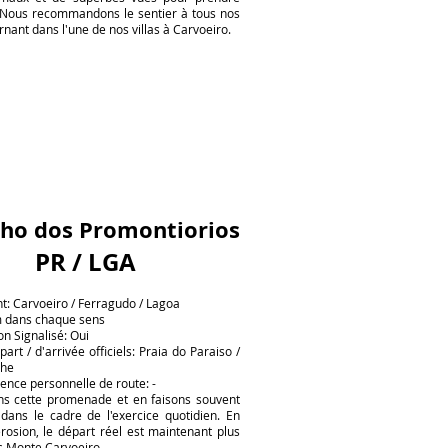
 Nous recommandons le sentier à tous nos
rnant dans l'une de nos villas à Carvoeiro.
ho dos Promontiorios
PR / LGA
: Carvoeiro / Ferragudo / Lagoa
m dans chaque sens
on Signalisé: Oui
art / d'arrivée officiels: Praia do Paraiso /
lhe
ence personnelle de route: -
s cette promenade et en faisons souvent
 dans le cadre de l'exercice quotidien. En
érosion, le départ réel est maintenant plus
rs Monte Carvoeiro