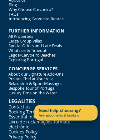
About us
Blog
Why Choose Carvoeiro?
FAQs
Introducing Carvoeiro.Rentals
FURTHER INFORMATION
All Properties
Large Group Villas
Special Offers and Late Deals
Whats on & Timeout
Lagoa/Carvoeiro Beaches
Exploring Portugal
CONCIERGE SERVICES
About our Signature Add-Ons
Private Chef at Your Villa
Relaxation & Sport Massages
Bespoke Tour of Portugal
Luxury Time on the Water
LEGALITIES
Contact us
Need help choosing?
Booking Terms & Conditions
Ask about villas & booking
Essential Information
Contact us on WhatsApp
Livro de reclamações formato
electrónic
Cookies Policy
Privacy Policy