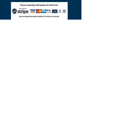
©
2014-2025
par Pac4Portugal
Pac4Portugal.com est un portail pour
PAC (Portugal) Ltd, société britannique
Limted enregistrée en Angleterre et au
Pays de Galles, numéro d'entreprise
06553500
et un certain nombre de
partenaires commerciaux licenciés
portugais.
Politique de confidentialité
et
cookies