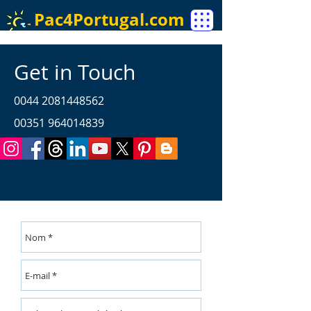
Pac4Portugal.com
Get in Touch
0044 2081448562
00351 964014839