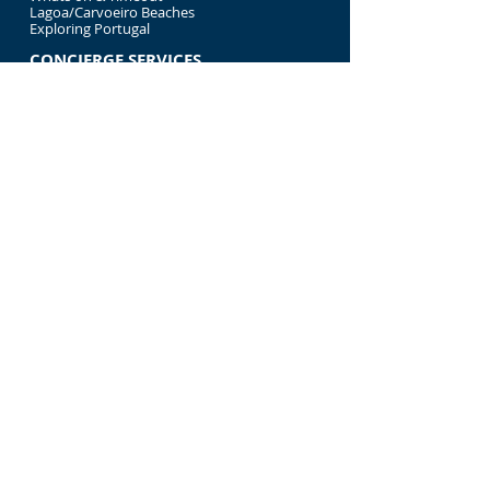
Lagoa/Carvoeiro Beaches
Exploring Portugal
CONCIERGE SERVICES
About our Signature Add-Ons
Private Chef at Your Villa
Relaxation & Sport Massages
Bespoke Tour of Portugal
Luxury Time on the Water
LEGALITIES
Contact us
Booking Terms & Conditions
Essential Information
Livro de reclamações formato
electrónic
Cookies Policy
Privacy Policy