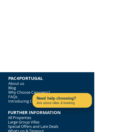
Ongeveer 30.000 mensen doen mee
Kledingvoorschrift is zwart en wit.
De ervaring is gratis
Voor degenen die van verder weg reizen,
is er een gratis pendelbus met
parkeerplaatsen in het Fatacil-gebied.
Hieronder staan ​​de resterende
villa's die we beschikbaar hebben
op en rond 18 juni 2022 - nog TBC
PAC4PORTUGAL
About us
Blog
Why Choose Carvoeiro?
FAQs
Need help choosing?
Introducing Carvoeiro.Rentals
Ask about villas & booking
Contact us on WhatsApp
FURTHER INFORMATION
All Properties
Large Group Villas
Special Offers and Late Deals
Whats on & Timeout