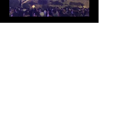
Nu beschouwd als het belangrijkste
begin van een zomerfeest in de Algarve
en het is een tijd voor toeristen en
mensen die in het gebied wonen en
werken om te genieten van een
fantastische avond vol entertainment.
Dus wat is het, nou, ze sloten een aantal
wegen rond het centrum van Carvoeiro af
en zetten vervolgens ongeveer 9 podia op
in de stad, met divers entertainment
waar iedereen van kan genieten. Om
middernacht wordt het strand een
gigantische dansvloer voor degenen die
van elektronische dansmuziek houden,
voor de anderen is er meestal een ander
gebied met hits uit de jaren 60 tot 00.
De avonden beginnen meestal rond
20.00 uur en eindigen rond 03.00 uur