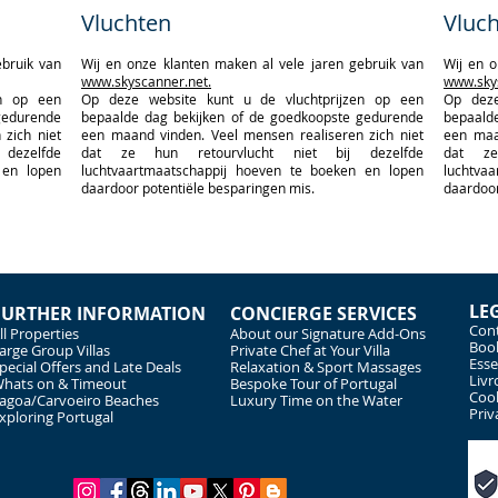
Vluchten
Vluc
ebruik van
Wij en onze klanten maken al vele jaren gebruik van
Wij en o
www.skyscanner.net.
www.sky
en op een
Op deze website kunt u de vluchtprijzen op een
Op deze
gedurende
bepaalde dag bekijken of de goedkoopste gedurende
bepaald
zich niet
een maand vinden. Veel mensen realiseren zich niet
een maa
dezelfde
dat ze hun retourvlucht niet bij dezelfde
dat ze
 en lopen
luchtvaartmaatschappij hoeven te boeken en lopen
luchtva
daardoor potentiële besparingen mis.
daardoor
LE
FURTHER INFORMATION
CONCIERGE SERVICES
Cont
ll Properties
About our Signature Add-Ons
Book
arge Group Villas
Private Chef at Your Villa
Esse
pecial Offers and Late Deals
Relaxation & Sport Massages
Livr
hats on & Timeout
Bespoke Tour of Portugal
Cook
agoa/Carvoeiro Beaches
Luxury Time on the Water
Priv
xploring Portugal