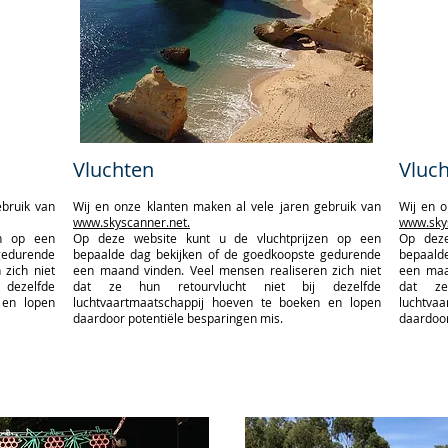
Vluchten
Vluc
ebruik van
Wij en onze klanten maken al vele jaren gebruik van
Wij en o
www.skyscanner.net.
www.sky
en op een
Op deze website kunt u de vluchtprijzen op een
Op deze
gedurende
bepaalde dag bekijken of de goedkoopste gedurende
bepaald
zich niet
een maand vinden. Veel mensen realiseren zich niet
een maa
dezelfde
dat ze hun retourvlucht niet bij dezelfde
dat ze
 en lopen
luchtvaartmaatschappij hoeven te boeken en lopen
luchtva
daardoor potentiële besparingen mis.
daardoor