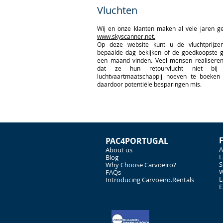
Vluchten
Wij en onze klanten maken al vele jaren g
www.skyscanner.net.
Op deze website kunt u de vluchtprijz
bepaalde dag bekijken of de goedkoopste 
een maand vinden. Veel mensen realiseren 
dat ze hun retourvlucht niet bij 
luchtvaartmaatschappij hoeven te boeken
daardoor potentiële besparingen mis.
PAC4PORTUGAL
A
About us
L
Blog
S
Why Choose Carvoeiro?
W
FAQs
L
Introducing Carvoeiro.Rentals
E