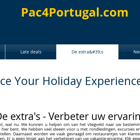
Pac4Portugal.com
Late deals
De extra&#39;s
Ne
ce Your Holiday Experience
e extra's - Verbeter uw ervari
kt, wat nu. We kunnen u helpen om van het vliegveld naar uw bestemmi
je hier bent. We hebben veel ideeën voor u met rondleidingen, excursies en 
llen. Daarnaast worden we vaak gevraagd om restaurantjes van klanten
elen. Er is geen limiet aan het verbeteren van uw vakantie-ervaring. Klik 