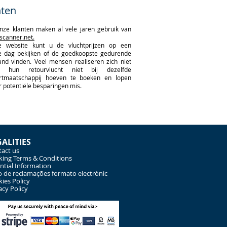
hten
nze klanten maken al vele jaren gebruik van
scanner.net.
 website kunt u de vluchtprijzen op een
e dag bekijken of de goedkoopste gedurende
nd vinden. Veel mensen realiseren zich niet
 hun retourvlucht niet bij dezelfde
artmaatschappij hoeven te boeken en lopen
 potentiële besparingen mis.
GALITIES
act us
ing Terms & Conditions
ntial Information
o de reclamações formato electrónic
ies Policy
acy Policy