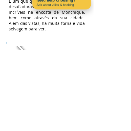
Need help choosing?
É um que queremos fazer, tem partes
Ask about villas & booking
desafiadoras e cobre paisagens
Contact us on WhatsApp
incríveis na encosta de Monchique,
bem como através da sua cidade.
Além das vistas, há muita forna e vida
selvagem para ver.
Trilho dos Moinhos
PR4 / MCQ
Localização: Monchique
Distância: 9,4