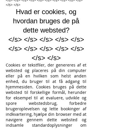
</s> </s> </s> </s> </s> </s> </s> </s> </s> </s>
</s> </s>
Hvad er cookies, og
hvordan bruges de på
dette websted?
</s> </s> </s> </s> </s>
</s> </s> </s> </s> </s>
</s> </s>
Cookies er tekstfiler, der genereres af et
websted og placeres på din computer
eller på en hvilken som helst anden
enhed, du bruger til at få adgang til
hjemmesiden. Cookies bruges på dette
websted til forskellige formål, herunder
for eksempel til at evaluere, udvikle og
spore webstedsbrug, forbedre
brugeroplevelsen og lette bookinger af
indkvartering, hjælpe din browser med at
navigere gennem dette websted og
indsamle standardoplysninger om