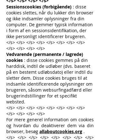
</s> </s> </s> </s>
Sessionscookies (forbigående)
: disse
cookies slettes, når du lukker din browser
og ikke indsamler oplysninger fra din
computer. De gemmer typisk information
i form af en sessionsidentifikation, der
ikke personligt identificerer brugeren.
</s> </s> </s> </s> </s> </s> </s> </s>
</s> </s> </s> </s>
Vedvarende (permanente / lagrede)
cookies
: disse cookies gemmes på din
harddisk, indtil de udløber (dvs. baseret
på en bestemt udløbsdato) eller indtil du
sletter dem. Disse cookies bruges til at
indsamle identificerende oplysninger om
brugeren, såsom websurfingadfærd eller
brugerindstillinger for et specifikt
websted.
</s> </s> </s> </s> </s> </s> </s> </s>
</s> </s> </s> </s>
For mere generel information om cookies
og hvordan du deaktiverer dem via din
browser, besøg
allaboutcookies.org
.
</s> </s> </s> </s> </s> </s> </s> </s>