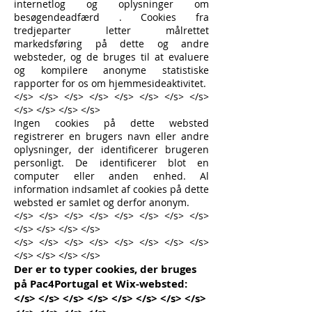
internetlog og oplysninger om
besøgendeadfærd . Cookies fra
tredjeparter letter målrettet
markedsføring på dette og andre
websteder, og de bruges til at evaluere
og kompilere anonyme statistiske
rapporter for os om hjemmesideaktivitet.
</s> </s> </s> </s> </s> </s> </s> </s>
</s> </s> </s> </s>
Ingen cookies på dette websted
registrerer en brugers navn eller andre
oplysninger, der identificerer brugeren
personligt. De identificerer blot en
computer eller anden enhed. Al
information indsamlet af cookies på dette
websted er samlet og derfor anonym.
</s> </s> </s> </s> </s> </s> </s> </s>
</s> </s> </s> </s>
</s> </s> </s> </s> </s> </s> </s> </s>
</s> </s> </s> </s>
Der er to typer cookies, der bruges
på Pac4Portugal et Wix-websted:
</s> </s> </s> </s> </s> </s> </s> </s>