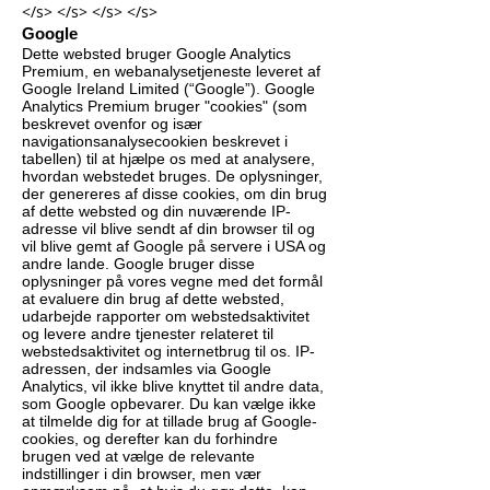
</s> </s> </s> </s>
Google
Dette websted bruger Google Analytics
Premium, en webanalysetjeneste leveret af
Google Ireland Limited (“Google”). Google
Analytics Premium bruger "cookies" (som
beskrevet ovenfor og især
navigationsanalysecookien beskrevet i
tabellen) til at hjælpe os med at analysere,
hvordan webstedet bruges. De oplysninger,
der genereres af disse cookies, om din brug
af dette websted og din nuværende IP-
adresse vil blive sendt af din browser til og
vil blive gemt af Google på servere i USA og
andre lande. Google bruger disse
oplysninger på vores vegne med det formål
at evaluere din brug af dette websted,
udarbejde rapporter om webstedsaktivitet
og levere andre tjenester relateret til
webstedsaktivitet og internetbrug til os. IP-
adressen, der indsamles via Google
Analytics, vil ikke blive knyttet til andre data,
som Google opbevarer. Du kan vælge ikke
at tilmelde dig for at tillade brug af Google-
cookies, og derefter kan du forhindre
brugen ved at vælge de relevante
indstillinger i din browser, men vær