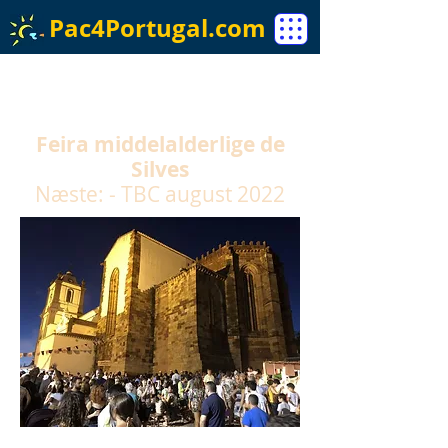
Pac4Portugal.com
Feira middelalderlige de
Silves
Næste: - TBC august 2022