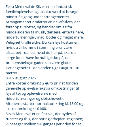
Feira Medieval de Silves er en fantastisk
familieoplevelse og absolut værd at besøge
mindst én gang under arrangementet.
Arrangementet omfatter en del af Silves, der
fører op til slottet, og handler om alt fra
middelalderen til musik, dansere, entertainere,
ridderturneringer, mad, boder og meget mere.
Velegnet til alle aldre. Du kan leje kostumer,
hvis du vil komme i stemning eller være
afslappet - uanset hvad du har på, skal du
sørge for at have fornuftige sko på, da
brostensbelagte gader kan være glatte.
Det er generelt i den anden uge i august i 10
nætter.......
8.-16. august 2025
Entré koster omkring 2 euro pr. nat for den
generelle oplevelse (ekstra omkostninger til
leje af tøj og oplevelserne med
ridderturneringer og slotsshowet).
Aftenerne starter normalt omkring kl. 18:00 og
slutter omkring kl. 01:00.
Silves Medieval er en festival, der nydes af
turister og folk, der bor og arbejder i regionen;
vi besøger mellem 5-8 gange i perioden for at