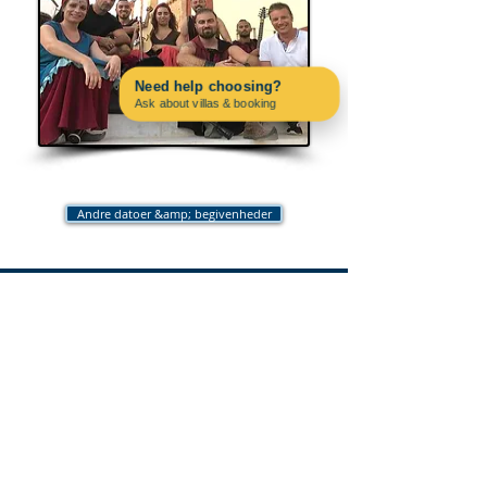
Need help choosing?
Ask about villas & booking
Contact us on WhatsApp
Albaluna
Andre datoer &amp; begivenheder
PAC4PORTUGAL
About us
Blog
Why Choose Carvoeiro?
FAQs
Introducing Carvoeiro.Rentals
FURTHER INFORMATION
All Properties
Large Group Villas
Special Offers and Late Deals
Whats on & Timeout