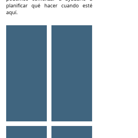
planificar qué hacer cuando esté
aquí.
Glass of Red Wine
Children On Waterslide
Fiesa-sand-sculpture
Pottery and Art