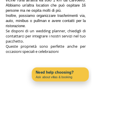
vicine l'una all'altra ea solo 1 km da Carvoeiro.
Abbiamo un'altra location che può ospitare 16
persone ma ne ospita molti di più.
Inoltre, possiamo organizzare trasferimenti via,
auto, minibus o pullman e avere contatti per la
ristorazione.
Se disponi di un wedding planner, chiedigli di
contattarci per integrare i nostri servizi nel tuo
pacchetto.
Queste proprietà sono perfette anche per
occasioni speciali e celebrazioni
Need help choosing?
Ask about villas & booking
Contact us on WhatsApp