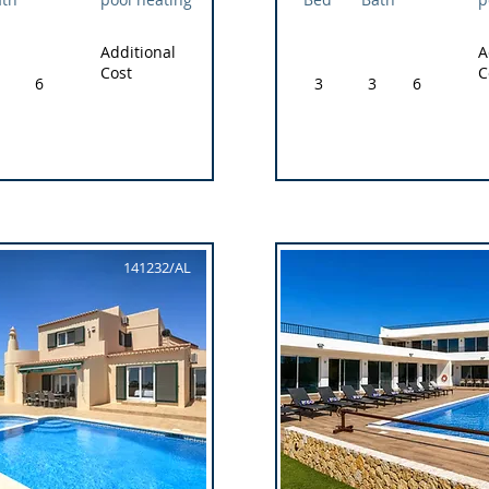
Additional
A
Cost
C
6
3
3
6
141232/AL