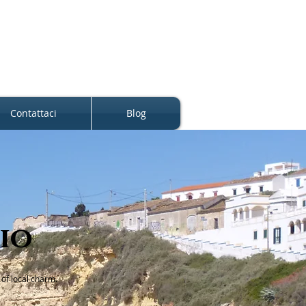
Contattaci
Blog
lio
 of local charm.