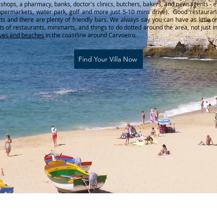
shops, a pharmacy, banks, doctor's clinics, butchers, bakers, and newsagents - e
supermarkets, water park, golf and more just 5-10 mins drive). Good restaurant
ts and there are plenty of friendly bars. We always say you can have as little o
ts of restaurants, minimarts, and things to do dotted around the area, not just 
ves and beaches
in the coastline around Carvoeiro.
Find Your Villa Now