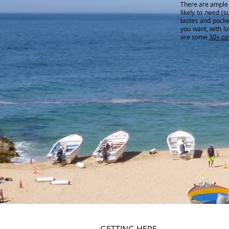
There are ample 
likely to need (
tastes and pocke
you want, with lo
are some
30+ co