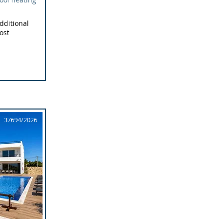
dditional
ost
37694/2026