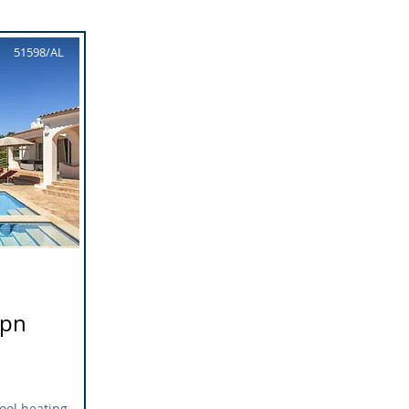
51598/AL
 pn
ool heating