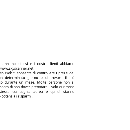
i anni noi stessi e i nostri clienti abbiamo
o
www.skyscanner.net.
to Web ti consente di controllare i prezzi dei
un determinato giorno o di trovare il più
co durante un mese. Molte persone non si
onto di non dover prenotare il volo di ritorno
stessa compagnia aerea e quindi stanno
potenziali risparmi.