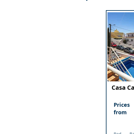
Casa Ca
Prices
from
Bed
B