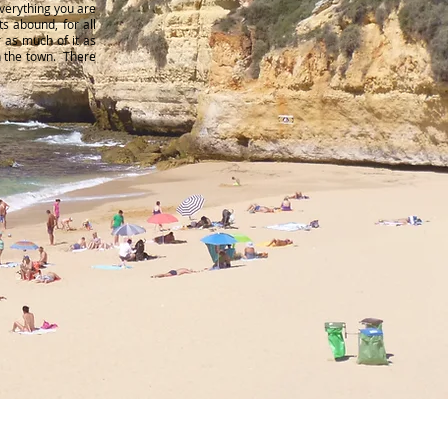
verything you are
s abound, for all
r as much of it as
in the town. There