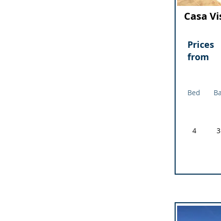
Casa Vi
Prices
from
Bed
B
4
3