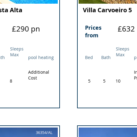
sta Alta
Villa Carvoeiro 5
£290 pn
Prices
£632
from
Sleeps
Sleeps
Max
Max
ath
pool heating
Bed
Bath
p
Additional
I
Cost
P
8
5
5
10
36354/AL