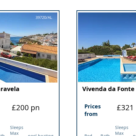
39720/AL
ravela
Vivenda da Fonte
£200 pn
Prices
£321
from
Sleeps
Sleeps
Max
Max
ath
pool heating
Bed
Bath
p