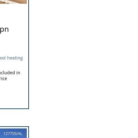
 pn
ool heating
ncluded in
rice
127755/AL