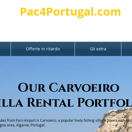
Pac4Portugal.com
Offerte in ritardo
Gli extra
Our
Carvoeiro
illa Rental Portfo
es from Faro Airport is Carvoeiro, a popular lively fishing village (town) with lots
agoa area, Algarve, Portugal.