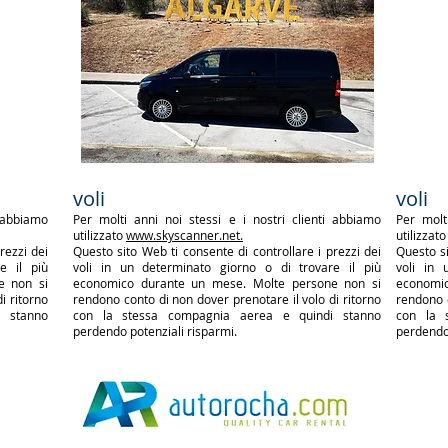
voli
voli
i abbiamo
Per molti anni noi stessi e i nostri clienti abbiamo
Per molt
utilizzato
www.skyscanner.net.
utilizzat
rezzi dei
Questo sito Web ti consente di controllare i prezzi dei
Questo si
e il più
voli in un determinato giorno o di trovare il più
voli in 
e non si
economico durante un mese. Molte persone non si
economi
i ritorno
rendono conto di non dover prenotare il volo di ritorno
rendono c
i stanno
con la stessa compagnia aerea e quindi stanno
con la 
perdendo potenziali risparmi.
perdendo 