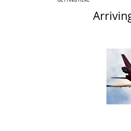
GETTING HERE
Arrivin