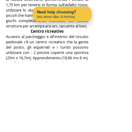
1,75 km per tenersi in forma sull'asfalto rosso,
utilizzare lo skateboard park o guardare i più
Need help choosing?
piccoli che hanno ore di divertimento nel parco
Ask about villas & booking
giochi completamente recintato, con scivoli,
Contact us on WhatsApp
strutture per arrampicarsi ecc. (accanto al bar).
Centro ricreativo
Accanto al parcheggio e all'interno del circuito
pedonale c'è un centro ricreativo che la gente
del posto, gli espatriati e i turisti possono
utilizzare con - 2 piscine coperte una sportiva
(25m x 16,7m); Apprendimento (16,66 mx 8 m),
spogliatoi, sauna, bagno turco, vasca
idromassaggio, palestra, sala fitness, bar /
caffetteria e parrucchiere. Inoltre all'esterno
hanno padde tennis, badminton e basket.
Cosa succede / Eventi
Durante tutto l'anno, ma soprattutto nel
periodo estivo, si svolgono in città eventi che
prevedono intrattenimenti e spettacoli.
Mostrar de Laranja, mercatini notturni, festa
della birra, tramonti segreti, festa medievale. I