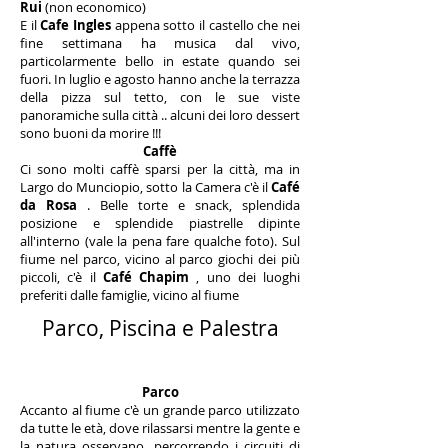
Rui
(non economico)
E il
Cafe Ingles
appena sotto il castello che nei
fine settimana ha musica dal vivo,
particolarmente bello in estate quando sei
fuori. In luglio e agosto hanno anche la terrazza
della pizza sul tetto, con le sue viste
panoramiche sulla città .. alcuni dei loro dessert
sono buoni da morire !!!
Caffè
Ci sono molti caffè sparsi per la città, ma in
Largo do Munciopio, sotto la Camera c'è il
Café
da Rosa
. Belle torte e snack, splendida
posizione e splendide piastrelle dipinte
all'interno (vale la pena fare qualche foto). Sul
fiume nel parco, vicino al parco giochi dei più
piccoli, c'è il
Café Chapim
, uno dei luoghi
preferiti dalle famiglie, vicino al fiume
Parco, Piscina e Palestra
Parco
Accanto al fiume c'è un grande parco utilizzato
da tutte le età, dove rilassarsi mentre la gente e
la natura osservano, percorrendo i circuiti di