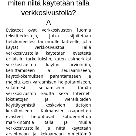
miten niitä käytetään tällä
verkkosivustolla?
A
Evästeet ovat verkkosivuston luomia
tekstitiedostoja, jotka sijoitetaan
tietokoneellesi tai muulle laitteelle, jolla
käytät verkkosivustoa. Tällä
verkkosivustolla käytetään evästeitä
erilaisiin tarkoituksiin, kuten esimerkiksi
verkkosivuston käytön arviointiin,
kehittämiseen ja seuraamiseen,
käyttökokemuksen parantamiseen ja
majoituksen varaamisen helpottamiseen,
selaimesi selaamiseen tämän
verkkosivuston kautta sekä Internet-
lokitietojen ja vierailijoiden
käyttäytymistä koskevien tietojen
keräämiseen . Kolmansien osapuolten
evästeet helpottavat kohdennettua
markkinointia tällä ja muilla
verkkosivustoilla, ja niitä käytetään
arvioimaan ja kokoamaan nimettömiä