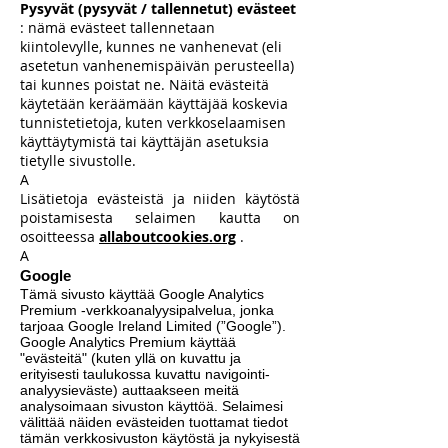
Pysyvät (pysyvät / tallennetut) evästeet
: nämä evästeet tallennetaan
kiintolevylle, kunnes ne vanhenevat (eli
asetetun vanhenemispäivän perusteella)
tai kunnes poistat ne. Näitä evästeitä
käytetään keräämään käyttäjää koskevia
tunnistetietoja, kuten verkkoselaamisen
käyttäytymistä tai käyttäjän asetuksia
tietylle sivustolle.
A
Lisätietoja evästeistä ja niiden käytöstä
poistamisesta selaimen kautta on
osoitteessa
allaboutcookies.org
.
A
Google
Tämä sivusto käyttää Google Analytics
Premium -verkkoanalyysipalvelua, jonka
tarjoaa Google Ireland Limited (”Google”).
Google Analytics Premium käyttää
"evästeitä" (kuten yllä on kuvattu ja
erityisesti taulukossa kuvattu navigointi-
analyysieväste) auttaakseen meitä
analysoimaan sivuston käyttöä. Selaimesi
välittää näiden evästeiden tuottamat tiedot
tämän verkkosivuston käytöstä ja nykyisestä