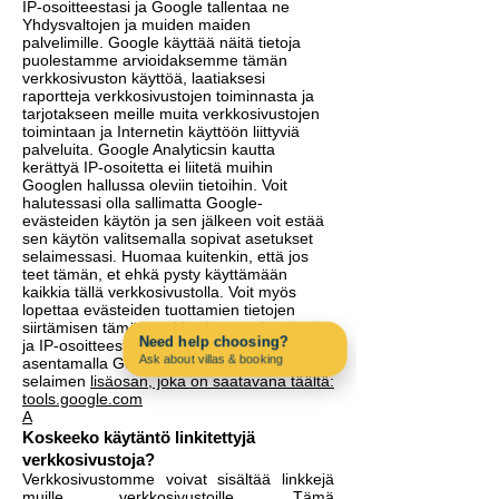
IP-osoitteestasi ja Google tallentaa ne
Yhdysvaltojen ja muiden maiden
palvelimille. Google käyttää näitä tietoja
puolestamme arvioidaksemme tämän
verkkosivuston käyttöä, laatiaksesi
raportteja verkkosivustojen toiminnasta ja
tarjotakseen meille muita verkkosivustojen
toimintaan ja Internetin käyttöön liittyviä
palveluita. Google Analyticsin kautta
kerättyä IP-osoitetta ei liitetä muihin
Googlen hallussa oleviin tietoihin. Voit
halutessasi olla sallimatta Google-
evästeiden käytön ja sen jälkeen voit estää
sen käytön valitsemalla sopivat asetukset
selaimessasi. Huomaa kuitenkin, että jos
teet tämän, et ehkä pysty käyttämään
kaikkia tällä verkkosivustolla. Voit myös
lopettaa evästeiden tuottamien tietojen
siirtämisen tämän verkkosivuston käytöstä
Need help choosing?
ja IP-osoitteestasi Googlelle lataamalla ja
Ask about villas & booking
asentamalla Google Analyticsin opt-out-
Contact us on WhatsApp
selaimen
lisäosan, joka on saatavana täältä:
tools.google.com
A
Koskeeko käytäntö linkitettyjä
verkkosivustoja?
Verkkosivustomme voivat sisältää linkkejä
muille verkkosivustoille. Tämä