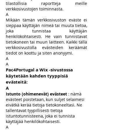
tilastollisia raportteja meille
verkkosivustojen toiminnasta.
A
Mikään tämän verkkosivuston eväste ei
sieppaa käyttäjän nimeä tai muuta tietoa,
joka tunnistaa käyttäjän
henkilökohtaisesti. He vain tunnistavat
tietokoneen tai muun laitteen. Kaikki tällä
verkkosivustolla evästeiden keräämät
tiedot on koottu ja siten anonyymi.
A
A
Pac4Portugal a Wix -sivustossa
käytetään kahden tyyppisiä
evästeitä:
A
Istunto (ohimenevät) evästeet
: nämä
evästeet poistetaan, kun suljet selaimesi
eivätkä kerää tietoja tietokoneeltasi. Ne
tallentavat tyypillisesti tietoja
istuntotunnisteena, joka ei tunnista
käyttäjää henkilökohtaisesti.
A