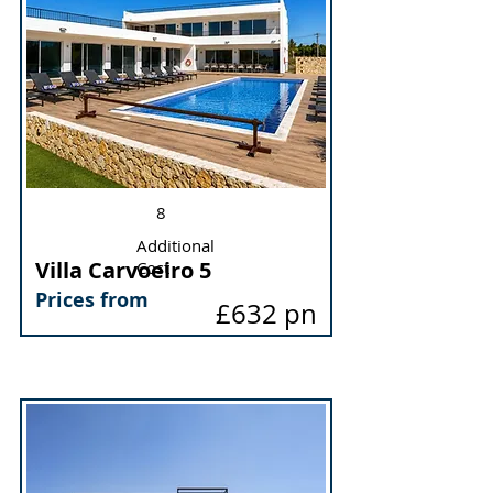
Sleeps
Max
pool
heatin
g
4
3
37694/2026
8
Additional
Villa Carvoeiro 5
Cost
Prices from
£632 pn
Bed
Bath
Sleeps