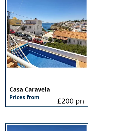
39720/AL
Casa Caravela
Prices from
£200 pn
Bed