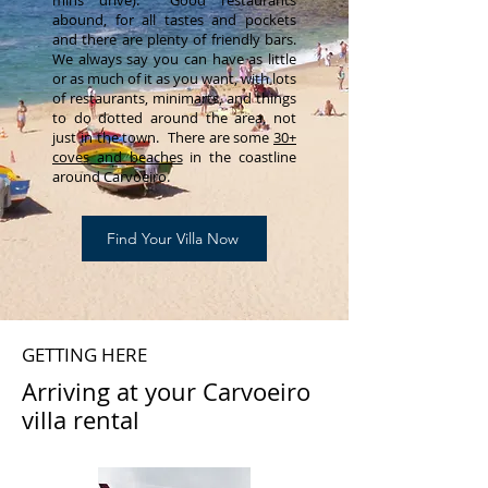
mins drive). Good restaurants
abound, for all tastes and pockets
and there are plenty of friendly bars.
We always say you can have as little
or as much of it as you want, with lots
of restaurants, minimarts, and things
to do dotted around the area, not
just in the town. There are some
30+
coves and beaches
in the coastline
around Carvoeiro.
Find Your Villa Now
GETTING HERE
Arriving at your Carvoeiro
villa rental