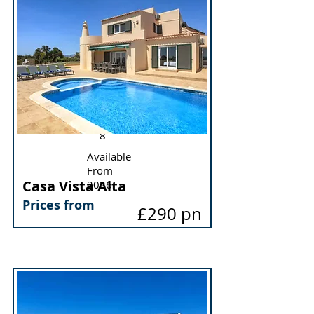
Sleeps
Max
pool
heatin
g
4
4
8
141232/AL
Available
From
Casa Vista Alta
2026
Prices from
£290 pn
Bed
Bath