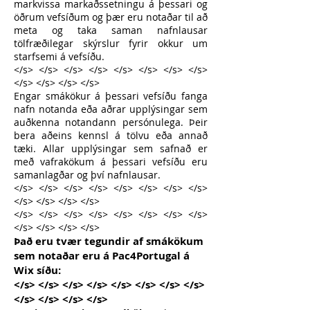
markvissa markaðssetningu á þessari og
öðrum vefsíðum og þær eru notaðar til að
meta og taka saman nafnlausar
tölfræðilegar skýrslur fyrir okkur um
starfsemi á vefsíðu.
</s> </s> </s> </s> </s> </s> </s> </s>
</s> </s> </s> </s>
Engar smákökur á þessari vefsíðu fanga
nafn notanda eða aðrar upplýsingar sem
auðkenna notandann persónulega. Þeir
bera aðeins kennsl á tölvu eða annað
tæki. Allar upplýsingar sem safnað er
með vafrakökum á þessari vefsíðu eru
samanlagðar og því nafnlausar.
</s> </s> </s> </s> </s> </s> </s> </s>
</s> </s> </s> </s>
</s> </s> </s> </s> </s> </s> </s> </s>
</s> </s> </s> </s>
Það eru tvær tegundir af smákökum
sem notaðar eru á Pac4Portugal á
Wix síðu:
</s> </s> </s> </s> </s> </s> </s> </s>
</s> </s> </s> </s>