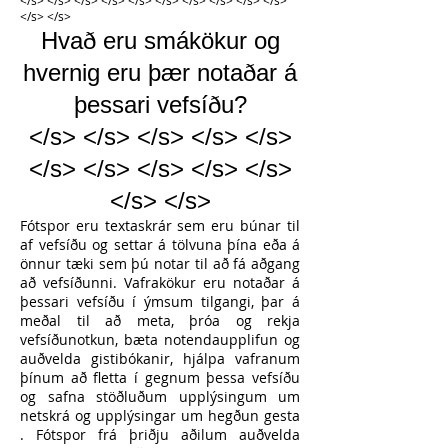
</s> </s> </s> </s> </s> </s> </s> </s> </s> </s>
</s> </s>
Hvað eru smákökur og
hvernig eru þær notaðar á
þessari vefsíðu?
</s> </s> </s> </s> </s>
</s> </s> </s> </s> </s>
</s> </s>
Fótspor eru textaskrár sem eru búnar til
af vefsíðu og settar á tölvuna þína eða á
önnur tæki sem þú notar til að fá aðgang
að vefsíðunni. Vafrakökur eru notaðar á
þessari vefsíðu í ýmsum tilgangi, þar á
meðal til að meta, þróa og rekja
vefsíðunotkun, bæta notendaupplifun og
auðvelda gistibókanir, hjálpa vafranum
þínum að fletta í gegnum þessa vefsíðu
og safna stöðluðum upplýsingum um
netskrá og upplýsingar um hegðun gesta
. Fótspor frá þriðju aðilum auðvelda