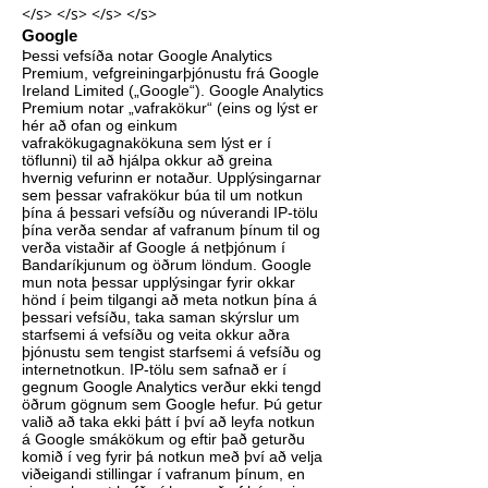
</s> </s> </s> </s>
Google
Þessi vefsíða notar Google Analytics
Premium, vefgreiningarþjónustu frá Google
Ireland Limited („Google“). Google Analytics
Premium notar „vafrakökur“ (eins og lýst er
hér að ofan og einkum
vafrakökugagnakökuna sem lýst er í
töflunni) til að hjálpa okkur að greina
hvernig vefurinn er notaður. Upplýsingarnar
sem þessar vafrakökur búa til um notkun
þína á þessari vefsíðu og núverandi IP-tölu
þína verða sendar af vafranum þínum til og
verða vistaðir af Google á netþjónum í
Bandaríkjunum og öðrum löndum. Google
mun nota þessar upplýsingar fyrir okkar
hönd í þeim tilgangi að meta notkun þína á
þessari vefsíðu, taka saman skýrslur um
starfsemi á vefsíðu og veita okkur aðra
þjónustu sem tengist starfsemi á vefsíðu og
internetnotkun. IP-tölu sem safnað er í
gegnum Google Analytics verður ekki tengd
öðrum gögnum sem Google hefur. Þú getur
valið að taka ekki þátt í því að leyfa notkun
á Google smákökum og eftir það geturðu
komið í veg fyrir þá notkun með því að velja
viðeigandi stillingar í vafranum þínum, en