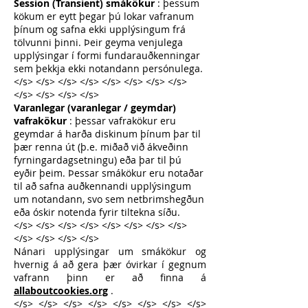
Session (Transient) smákökur
: þessum
kökum er eytt þegar þú lokar vafranum
þínum og safna ekki upplýsingum frá
tölvunni þinni. Þeir geyma venjulega
upplýsingar í formi fundarauðkenningar
sem þekkja ekki notandann persónulega.
</s> </s> </s> </s> </s> </s> </s> </s>
</s> </s> </s> </s>
Varanlegar (varanlegar / geymdar)
vafrakökur
: þessar vafrakökur eru
geymdar á harða diskinum þínum þar til
þær renna út (þ.e. miðað við ákveðinn
fyrningardagsetningu) eða þar til þú
eyðir þeim. Þessar smákökur eru notaðar
til að safna auðkennandi upplýsingum
um notandann, svo sem netbrimshegðun
eða óskir notenda fyrir tiltekna síðu.
</s> </s> </s> </s> </s> </s> </s> </s>
</s> </s> </s> </s>
Nánari upplýsingar um smákökur og
hvernig á að gera þær óvirkar í gegnum
vafrann þinn er að finna á
allaboutcookies.org
.
</s> </s> </s> </s> </s> </s> </s> </s>