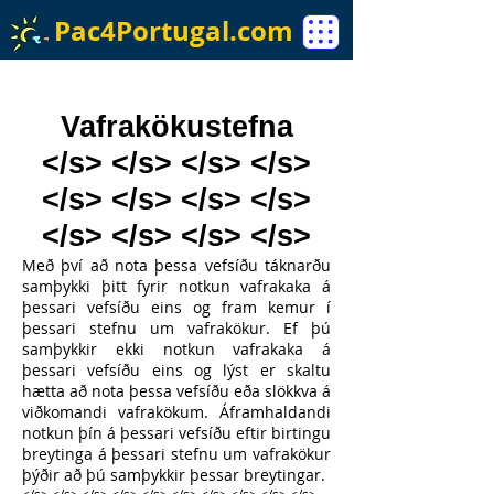
Pac4Portugal.com
Vafrakökustefna
</s> </s> </s> </s>
</s> </s> </s> </s>
</s> </s> </s> </s>
Með því að nota þessa vefsíðu táknarðu
samþykki þitt fyrir notkun vafrakaka á
þessari vefsíðu eins og fram kemur í
þessari stefnu um vafrakökur. Ef þú
samþykkir ekki notkun vafrakaka á
þessari vefsíðu eins og lýst er skaltu
hætta að nota þessa vefsíðu eða slökkva á
viðkomandi vafrakökum. Áframhaldandi
notkun þín á þessari vefsíðu eftir birtingu
breytinga á þessari stefnu um vafrakökur
þýðir að þú samþykkir þessar breytingar.