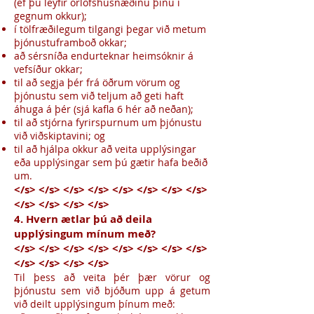
(ef þú leyfir orlofshúsnæðinu þínu í
gegnum okkur);
í tölfræðilegum tilgangi þegar við metum
þjónustuframboð okkar;
að sérsníða endurteknar heimsóknir á
vefsíður okkar;
til að segja þér frá öðrum vörum og
þjónustu sem við teljum að geti haft
áhuga á þér (sjá kafla 6 hér að neðan);
til að stjórna fyrirspurnum um þjónustu
við viðskiptavini; og
til að hjálpa okkur að veita upplýsingar
eða upplýsingar sem þú gætir hafa beðið
um.
</s> </s> </s> </s> </s> </s> </s> </s>
</s> </s> </s> </s>
4. Hvern ætlar þú að deila
upplýsingum mínum með?
</s> </s> </s> </s> </s> </s> </s> </s>
</s> </s> </s> </s>
Til þess að veita þér þær vörur og
þjónustu sem við bjóðum upp á getum
við deilt upplýsingum þínum með: