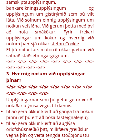
samskiptaupplýsingum,
bankareikningsupplýsingum og
upplýsingum um gistirýmið sem þú vilt
láta. Við söfnum einnig upplýsingum um
notkun vefsíðna. Við gerum þetta með því
að nota smákökur. Fyrir frekari
upplýsingar um kökur og hvernig við
notum þær sjá okkar
stefnu Cookie
.
Ef þú notar farsímaforrit okkar gætum við
safnað staðsetningargögnum.
</s> </s> </s> </s> </s> </s> </s> </s>
</s> </s> </s> </s>
3. Hvernig notum við upplýsingar
þínar?
</s> </s> </s> </s> </s> </s> </s> </s>
</s> </s> </s> </s>
Upplýsingarnar sem þú gefur getur verið
notaðar á ýmsa vegu, til dæmis:
til að gera okkur kleift að ganga frá bókun
þinni (ef þú ert að bóka fasteignaleigu);
til að gera okkur kleift að auglýsa
orlofshúsnæðið þitt, millifæra greiðslur
vegna þín og veita tengda stoðþjónustu