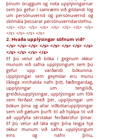
þínum öruggum og nota upplýsingarnar
sem þú gefur í samræmi við gildandi lög
um persónuvernd og persónuvernd og
skilmála þessarar persónuverndarstefnu.
</s> </s> </s> </s> </s> </s> </s> </s>
</s> </s> </s> </s>
2. Hvaða upplýsingar söfnum við?
</s> </s> </s> </s> </s> </s> </s> </s>
</s> </s> </s> </s>
Ef þú velur að bóka í gegnum okkur
munum við safna upplýsingum sem þú
gefur upp varðandi bókunina.
Upplýsingar sem geymdar eru munu
líklega innihalda nafn þitt, fæðingardag,
upplýsingar um tengiliði,
greiðsluupplýsingar, upplýsingar um fólk
sem ferðast með þér, upplýsingar um
bókun þína og allar viðbótarupplýsingar
sem við gætum þurft til að hjálpa til við
að uppfylla sérstakar ferðakröfur þínar.
Ef þú velur að láta eign þína leigja hjá
okkur munum við safna upplýsingum
eins og nafni þínu,