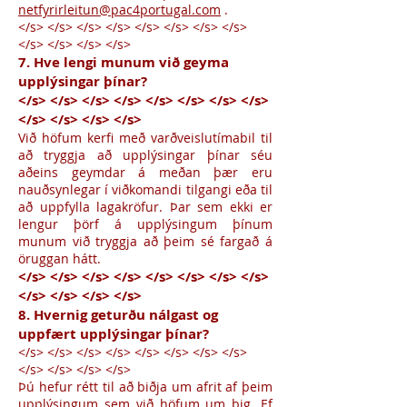
netfyrirleitun@pac4portugal.com
.
</s> </s> </s> </s> </s> </s> </s> </s>
</s> </s> </s> </s>
7. Hve lengi munum við geyma
upplýsingar þínar?
</s> </s> </s> </s> </s> </s> </s> </s>
</s> </s> </s> </s>
Við höfum kerfi með varðveislutímabil til
að tryggja að upplýsingar þínar séu
aðeins geymdar á meðan þær eru
nauðsynlegar í viðkomandi tilgangi eða til
að uppfylla lagakröfur. Þar sem ekki er
lengur þörf á upplýsingum þínum
munum við tryggja að þeim sé fargað á
öruggan hátt.
</s> </s> </s> </s> </s> </s> </s> </s>
</s> </s> </s> </s>
8. Hvernig geturðu nálgast og
uppfært upplýsingar þínar?
</s> </s> </s> </s> </s> </s> </s> </s>
</s> </s> </s> </s>
Þú hefur rétt til að biðja um afrit af þeim
upplýsingum sem við höfum um þig. Ef