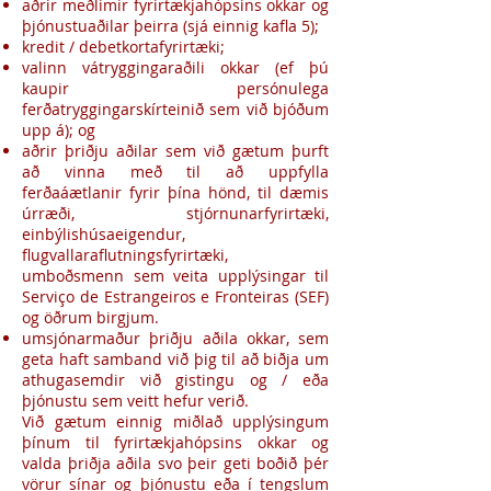
aðrir meðlimir fyrirtækjahópsins okkar og
þjónustuaðilar þeirra (sjá einnig kafla 5);
kredit / debetkortafyrirtæki;
valinn vátryggingaraðili okkar (ef þú
kaupir persónulega
ferðatryggingarskírteinið sem við bjóðum
upp á); og
aðrir þriðju aðilar sem við gætum þurft
að vinna með til að uppfylla
ferðaáætlanir fyrir þína hönd, til dæmis
úrræði, stjórnunarfyrirtæki,
einbýlishúsaeigendur,
flugvallaraflutningsfyrirtæki,
umboðsmenn sem veita upplýsingar til
Serviço de Estrangeiros e Fronteiras (SEF)
og öðrum birgjum.
umsjónarmaður þriðju aðila okkar, sem
geta haft samband við þig til að biðja um
athugasemdir við gistingu og / eða
þjónustu sem veitt hefur verið.
Við gætum einnig miðlað upplýsingum
þínum til fyrirtækjahópsins okkar og
valda þriðja aðila svo þeir geti boðið þér
vörur sínar og þjónustu eða í tengslum