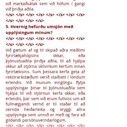
við markaðsátak sem við höfum í gangi
við þriðja aðila.
</s> </s> </s> </s> </s> </s> </s> </s>
</s> </s> </s> </s>
5. Hvernig hefurðu umsjón með
upplýsingum mínum?
</s> </s> </s> </s> </s> </s> </s> </s>
</s> </s> </s> </s>
Við gætum af og til skipað aðra meðlimi
fyrirtækjahópsins okkar, eða
þjónustuaðila þriðja aðila, til að hjálpa
okkur að stjórna skilvirkum kerfum innan
fyrirtækisins. Sum þessara kerfa geta af
rekstrarástæðum verið staðsett í löndum
erlendis. Við munum eingöngu flytja
upplýsingar þínar til þjónustuaðila sem
hjálpa til við stjórnun kerfa okkar, eða
erlendis, þar sem við erum fullviss um að
fullnægjandi vernd er til staðar til að
vernda heiðarleika og öryggi allra
upplýsinga sem unnið er með og fara að
gildandi persónuverndarlögum.
</s> </s> </s> </s> </s> </s> </s> </s>