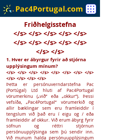
Pac4Portugal.com
Friðhelgisstefna
</s> </s> </s> </s> </s>
</s> </s> </s> </s> </s>
</s> </s>
1. Hver er ábyrgur fyrir að stjórna
upplýsingum mínum?
</s> </s> </s> </s> </s> </s> </s> </s>
</s> </s> </s> </s>
Þetta er persónuverndarstefna Pac
(Portúgal) Ltd hluti af Pac4Portugal
vörumerkinu („við“ eða „okkur“). Þessi
vefsíða, „Pac4Portugal“ vörumerkið og
allir bæklingar sem eru framleiddir í
tengslum við það eru í eigu og / eða
framleiddir af okkur. Við erum ábyrg fyrir
söfnun og réttri stjórnun
persónuupplýsinga sem þú sendir inn.
Við munum halda persónuupplýsingum