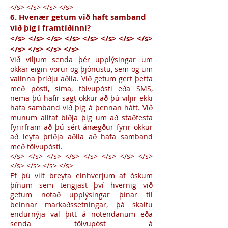
</s> </s> </s> </s>
6. Hvenær getum við haft samband
við þig í framtíðinni?
</s> </s> </s> </s> </s> </s> </s> </s>
</s> </s> </s> </s>
Við viljum senda þér upplýsingar um
okkar eigin vörur og þjónustu, sem og um
valinna þriðju aðila. Við getum gert þetta
með pósti, síma, tölvupósti eða SMS,
nema þú hafir sagt okkur að þú viljir ekki
hafa samband við þig á þennan hátt. Við
munum alltaf biðja þig um að staðfesta
fyrirfram að þú sért ánægður fyrir okkur
að leyfa þriðja aðila að hafa samband
með tölvupósti.
</s> </s> </s> </s> </s> </s> </s> </s>
</s> </s> </s> </s>
Ef þú vilt breyta einhverjum af óskum
þínum sem tengjast því hvernig við
getum notað upplýsingar þínar til
beinnar markaðssetningar, þá skaltu
endurnýja val þitt á notendanum eða
senda tölvupóst á