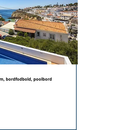
um,
bordfodbold, poolbord