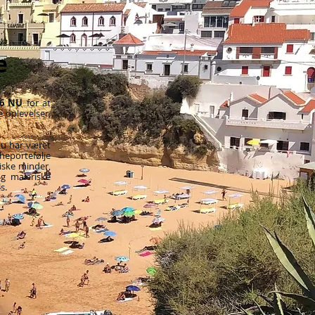
e
26 NU
for at
 oplevelser,
du har været
cheportefølje
tiske minder,
g maleriske
s.