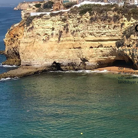
Nu hvor s
hjælpe dig
du skal hav
Portugal e
der mange g
af fantasti
uanset om
landsbyer 