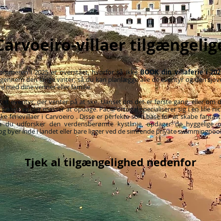
Carvoeiro-villaer tilgængelig
ommeren i 2025 er overstået, hvorfor så ikke
BOOK din villaferie i 20
 gennem den lange vinter, så du kan planlægge alle de eventyr og den sjove
e med dine venner eller familie.
r et eventyr, der venter på at ske. Uanset om det er første gang, eller om 
ange, er der masser at opdage. Pac4Portugal specialiserer sig i en lille ni
ske ferievillaer i Carvoeiro . Disse er perfekte som base for at skabe fantas
 du udforsker den verdensberømte kystlinje, opdager de hyggelige o
og byer inde i landet eller bare ligger ved de simrende private swimmingpool
Tjek al tilgængelighed nedenfor